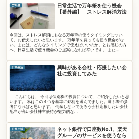
日常生活で万年筆を使う機会
万年筆
【番外編】 ストレス解消方法
今回は、ストレス解消にもなる万年筆の使うタイミングについ
て、お伝えしたいと思います。 万年筆を買っても使う機会がな
い。または、どんなタイミングで使えばいいのか。とお感じの方
へ、日常生活で使う機会のご提案になれば幸いです。 また...
興味がある会社・応援したい会
日常生活
社に投資してみた
こんにちは。 今回は個別株の投資について、ご紹介したいと思
います。 私はこの４つを基準に銘柄を選んでました。選ぶ際の参
考になればと思います。 倒産しないであろう会社応援したい会社
配当が高い会社株主優待が魅力的な...
ネット銀行で口座数No.1、楽天
日常生活
グループのサービスを使うなら