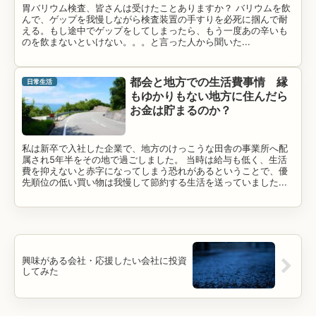
胃バリウム検査、皆さんは受けたことありますか？ バリウムを飲
んで、ゲップを我慢しながら検査装置の手すりを必死に掴んで耐
える。もし途中でゲップをしてしまったら、もう一度あの辛いも
のを飲まないといけない。。。と言った人から聞いた...
都会と地方での生活費事情 縁
日常生活
もゆかりもない地方に住んだら
お金は貯まるのか？
私は新卒で入社した企業で、地方のけっこうな田舎の事業所へ配
属され5年半をその地で過ごしました。 当時は給与も低く、生活
費を抑えないと赤字になってしまう恐れがあるということで、優
先順位の低い買い物は我慢して節約する生活を送っていました...
興味がある会社・応援したい会社に投資
してみた