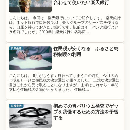
合わせて使いたい楽天銀行
こんにちは。 今回は、楽天銀行についてご紹介します。 楽天銀行
は、ネット銀行で口座数No.1、楽天グループのサービスを使うな
ら、口座を持っておきたい銀行です。以前はイーバンク銀行とい
う名前でしたが、2010年に楽天銀行に名称変...
住民税が安くなる ふるさと納
日常生活
税制度の利用
こんにちは。 6月がもうすぐ終わってしまうこの時期、今月の給
与明細と一緒に住民税の決定通知が届きました。 正式な決定通知
書はこれから受け取ることになりますが、まずはこれから１年間
支払う住民税の金額がわかりました。 住民税...
初めての胃バリウム検査でゲッ
日常生活
プを我慢するための方法を予習
する