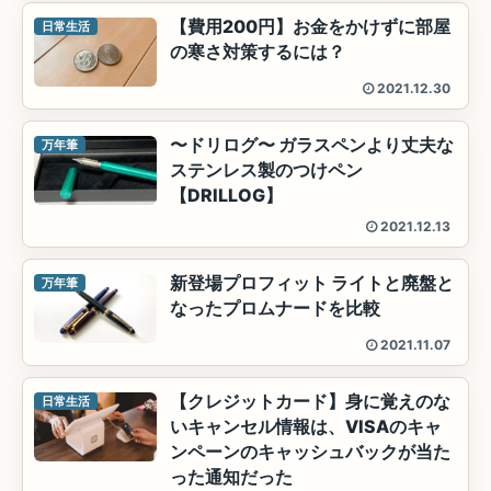
【費用200円】お金をかけずに部屋
日常生活
の寒さ対策するには？
2021.12.30
〜ドリログ〜 ガラスペンより丈夫な
万年筆
ステンレス製のつけペン
【DRILLOG】
2021.12.13
新登場プロフィット ライトと廃盤と
万年筆
なったプロムナードを比較
2021.11.07
【クレジットカード】身に覚えのな
日常生活
いキャンセル情報は、VISAのキャ
ンペーンのキャッシュバックが当た
った通知だった