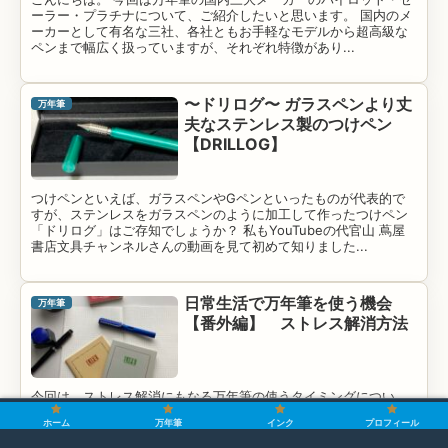
ーラー・プラチナについて、ご紹介したいと思います。 国内のメ
ーカーとして有名な三社、各社ともお手軽なモデルから超高級な
ペンまで幅広く扱っていますが、それぞれ特徴があり...
〜ドリログ〜 ガラスペンより丈
万年筆
夫なステンレス製のつけペン
【DRILLOG】
つけペンといえば、ガラスペンやGペンといったものが代表的で
すが、ステンレスをガラスペンのように加工して作ったつけペン
「ドリログ」はご存知でしょうか？ 私もYouTubeの代官山 蔦屋
書店文具チャンネルさんの動画を見て初めて知りました...
日常生活で万年筆を使う機会
万年筆
【番外編】 ストレス解消方法
今回は、ストレス解消にもなる万年筆の使うタイミングについ
て、お伝えしたいと思います。 万年筆を買っても使う機会がな
ホーム
万年筆
インク
プロフィール
い。または、どんなタイミングで使えばいいのか。とお感じの方
へ、日常生活で使う機会のご提案になれば幸いです。 また...